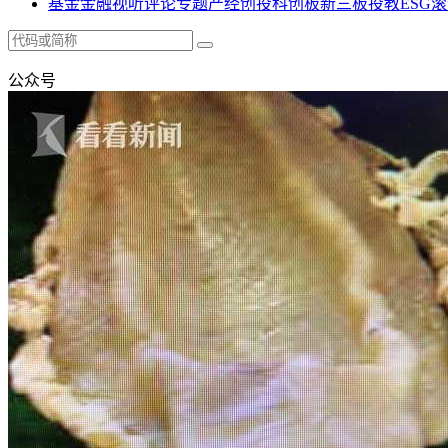
基金
金融
视听
评论
专题
产经
创投
科创板
新三板
投教
ESG
滚
公众号