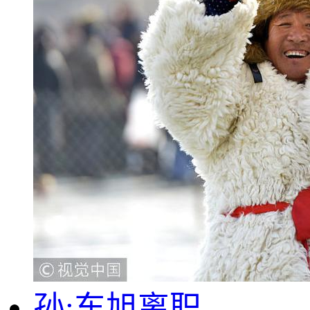
孙;东旭离职