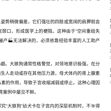
旦姿势稍微偏差，它们强壮的四肢或宽阔的肩胛就会
宫颈口，形成医学上的梗阻。这种由于“空间重组失
催产🏭无法解决的，必须依靠经验丰富的人工助产
小觑。大狼狗通常性格警觉，对领地意识极强。在分
陌生人走动或存在其他压力源，母犬体内的肾上腺素
🏭素的作用，导致子宫收缩减弱或停止。这种心理因
繁育案例中屡见不鲜。
究“大狼狗”幼犬卡在子宫内的深层机制时，不🎯得