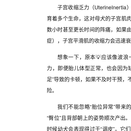
子宫收缩乏力（UterineIn
育着多个生命，这对母犬的子宫肌
数小时甚至更长时间的阵痛，如果
症），子宫平滑肌的收缩力会迅速衰
想象一下，原本💡应该像波
力，即便胎儿体型正常，也会因为
足”导致的卡顿，如果不及时干预，
险。
我们不能忽略“胎位异常”带来
“臀位”且背部朝上的姿势顺次产出
时候幼犬会表现得过于“调皮”。它