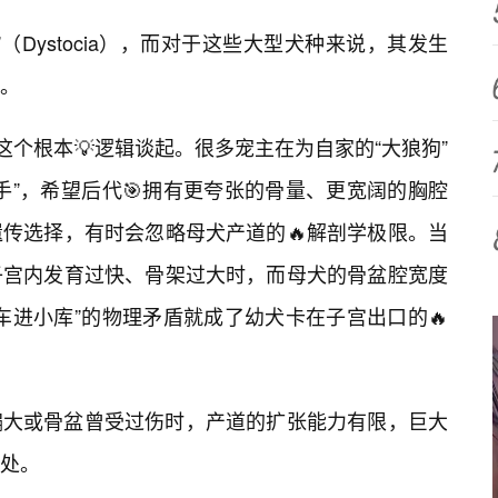
（Dystocia），而对于这些大型犬种来说，其发生
。
这个根本💡逻辑谈起。很多宠主在为自家的“大狼狗”
手”，希望后代🎯拥有更夸张的骨量、更宽阔的胸腔
传选择，有时会忽略母犬产道的🔥解剖学极限。当
子宫内发育过快、骨架过大时，而母犬的骨盆腔宽度
车进小库”的物理矛盾就成了幼犬卡在子宫出口的🔥
偏大或骨盆曾受过伤时，产道的扩张能力有限，巨大
处。