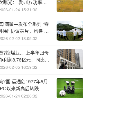
次曝光： 发<电>功率密
度高于行业10% 150km/h
2026-01-24 15:31:32
高速巡航不亏电
富!满微—发布全系列 “零
外围” 协议芯片，构建 20-
65W GaN 快充一站式解
2026-02-02 13:05:32
决方案
晋?控煤业.：上半年归母
净利润8.76亿元，同比下
降39.01%
2026-02-05 16:59:32
美?国:运通创1977年5月
IPO以来新高后转跌
2026-01-24 02:26:32