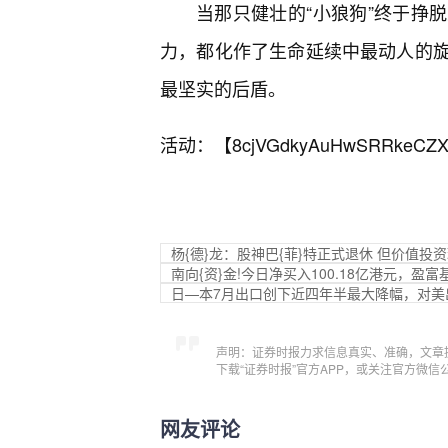
当那只健壮的“小狼狗”终于挣
力，都化作了生命延续中最动人的
最坚实的后盾。
活动：【
8cjVGdkyAuHwSRRkeCZX
杨{德}龙：股神巴{菲}特正式退休 但价值投
南向{资}金!今日净买入100.18亿港元，盈富
日—本7月出口创下近四年半最大降幅，对美
声明：证券时报力求信息真实、准确，文章
下载“证券时报”官方APP，或关注官方微
网友评论