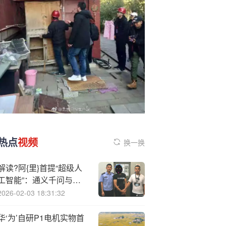
热点
视频
换一换
解读?阿{里}首提“超级人
工智能”：通义千问与当
虹科技BlackEye2.0深度
2026-02-03 18:31:32
融合 打通应用场景“最后
一公里”
华‘为’自研P1电机实物首