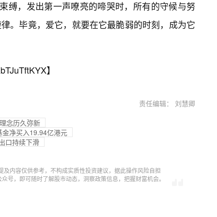
脱束缚，发出第一声嘹亮的啼哭时，所有的守候与努
旋律。毕竟，爱它，就要在它最脆弱的时刻，成为它
bTJuTftKYX
】
责任编辑： 刘慧卿
资理念历久弥新
基金净买入19.94亿港元
出口持续下滑
提及内容仅供参考，不构成实质性投资建议，据此操作风险自担
信公众号，即可随时了解股市动态，洞察政策信息，把握财富机会。