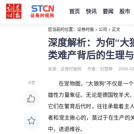
首页
快讯
要闻
股市
您当前的位置：
证券时报
>
公司
>
正文
深度解析：为何“大
类难产背后的生理与
来源：证券时报网
作者：刘慧卿
2026-02
在宠物圈，“大狼狗”不仅是一
点赞
雄性力量象征。无论是德国牧羊犬
它们在繁育后代时，往往承载着主
者和宠主揪心的，莫过于在生产的关
中，进退维谷。