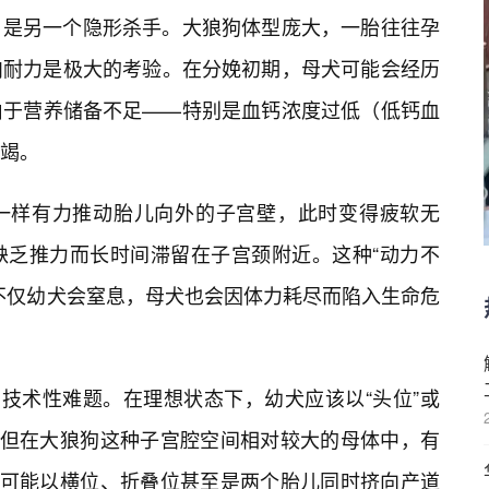
ertia）是另一个隐形杀手。大狼狗体型庞大，一胎往往孕
肉耐力是极大的考验。在分娩初期，母犬可能会经历
由于营养储备不足——特别是血钙浓度过低（低钙血
竭。
浪一样有力推动胎儿向外的子宫壁，此时变得疲软无
缺乏推力而长时间滞留在子宫颈附近。这种“动力不
不仅幼犬会窒息，母犬也会因体力耗尽而陷入生命危
的技术性难题。在理想状态下，幼犬应该以“头位”或
。但在大狼狗这种子宫腔空间相对较大的母体中，有
们可能以横位、折叠位甚至是两个胎儿同时挤向产道