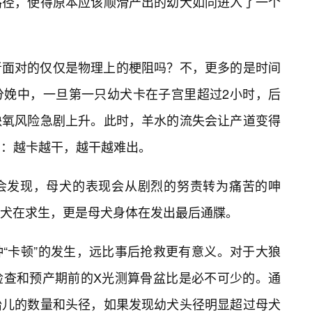
路径，使得原本应该顺滑产出的幼犬如同进入了一个
者面对的仅仅是物理上的梗阻吗？不，更多的是时间
分娩中，一旦第一只幼犬卡在子宫里超过2小时，后
缺氧风险急剧上升。此时，羊水的流失会让产道变得
环：越卡越干，越干越难出。
会发现，母犬的表现会从剧烈的努责转为痛苦的呻
犬在求生，更是母犬身体在发出最后通牒。
“卡顿”的发生，远比事后抢救更有意义。对于大狼
检查和预产期前的X光测算骨盆比是必不可少的。通
胎儿的数量和头径，如果发现幼犬头径明显超过母犬