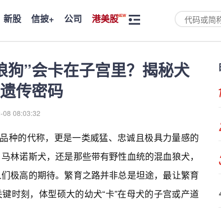
新股
信披+
公司
港美股
狼狗”会卡在子宫里？揭秘犬
遗传密码
-08 08:03:32
个品种的代称，更是一类威猛、忠诚且极具力量感的
、马林诺斯犬，还是那些带有野性血统的混血狼犬，
人们极高的期待。繁育之路并非总是坦途，最让繁育
键时刻，体型硕大的幼犬“卡”在母犬的子宫或产道