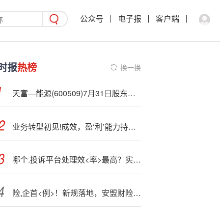
公众号
电子报
客户端
时报
热榜
换一换
天富—能源(600509)7月31日股东户数6.75万户，较上期减少3.25%
业务转型初见!成效，盈‘利’能力持续改善，净利润同比增长超30%
哪个.投诉平台处理效<率>最高？实测对比来了
险,企首<例>！新规落地，安盟财险1.46亿资本公积补亏优化结构，行业再添新财务工具应用范例