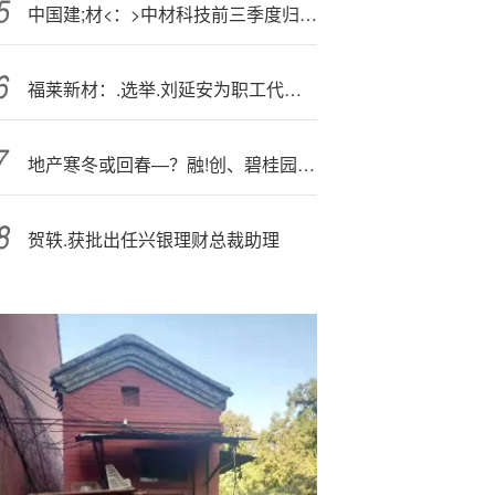
中国建;材<：>中材科技前三季度归母净利润14.8亿元 同比增长143.24%
福莱新材：.选举.刘延安为职工代表董事
地产寒冬或回春—？融!创、碧桂园都“活”过来了？
贺轶.获批出任兴银理财总裁助理